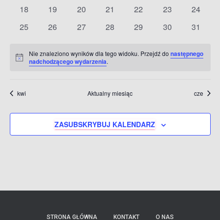
wydarzenia
wydarzenia
wydarzenia
wydarzenia
wydarzenia
wydarzenia
wydarze
i
0
0
0
0
0
0
0
18
19
20
21
22
23
24
wydarzenia
wydarzenia
wydarzenia
wydarzenia
wydarzenia
wydarzenia
wydarze
0
0
0
0
0
0
0
25
26
27
28
29
30
31
widok
wydarzenia
wydarzenia
wydarzenia
wydarzenia
wydarzenia
wydarzenia
wydarze
Nie znaleziono wyników dla tego widoku. Przejdź do
następnego
Powiadomienie
nadchodzącego wydarzenia
.
kwi
Aktualny miesiąc
cze
ZASUBSKRYBUJ KALENDARZ
STRONA GŁÓWNA
KONTAKT
O NAS