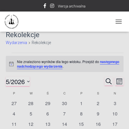
Wersja archiwalna
PRZE
NAWI
Rekolekcje
Wydarzenia
Rekolekcje
Wydarzenia
Nie znaleziono wyników dla tego widoku. Przejdź do
następnego
Powiadomienie
nadchodzącego wydarzenia
.
5/2026
SZUKAJ
Wy
Wydarz
MIESI
Wybierz
Wi
P
PONIEDZIAŁEK
W
WTOREK
Ś
ŚRODA
C
CZWARTEK
P
PIĄTEK
S
SOBOTA
N
NIEDZIE
Nawiga
Kalendarz
datę.
0
0
0
0
0
0
0
27
28
29
30
1
2
3
na
po
Wydarzenia
wydarzenia
wydarzenia
wydarzenia
wydarzenia
wydarzenia
wydarzenia
wydarz
0
0
0
0
0
0
0
4
5
6
7
8
9
10
wydarzenia
wydarzenia
wydarzenia
wydarzenia
wydarzenia
wydarzenia
wydarze
wyszuk
0
0
0
0
0
0
0
11
12
13
14
15
16
17