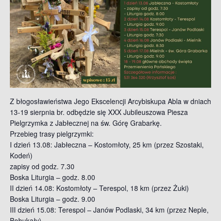
Z błogosławieństwa Jego Ekscelencji Arcybiskupa Abla w dniach
13-19 sierpnia br. odbędzie się XXX Jubileuszowa Piesza
Pielgrzymka z Jabłecznej na św. Górę Grabarkę.
Przebieg trasy pielgrzymki:
I dzień 13.08: Jabłeczna – Kostomłoty, 25 km (przez Szostaki,
Kodeń)
zapisy od godz. 7.30
Boska Liturgia – godz. 8.00
II dzień 14.08: Kostomłoty – Terespol, 18 km (przez Żuki)
Boska Liturgia – godz. 9.00
III dzień 15.08: Terespol – Janów Podlaski, 34 km (przez Neple,
Bohukały)