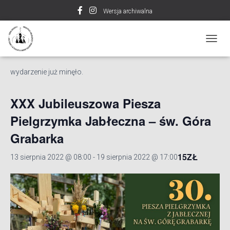
Wersja archiwalna
« Wszystkie Wydarzenia
P
R
Z
wydarzenie już minęło.
E
Ł
Ą
XXX Jubileuszowa Piesza
C
Z
Pielgrzymka Jabłeczna – św. Góra
N
Grabarka
A
W
I
15ZŁ
13 sierpnia 2022 @ 08:00
-
19 sierpnia 2022 @ 17:00
G
A
C
J
Ę