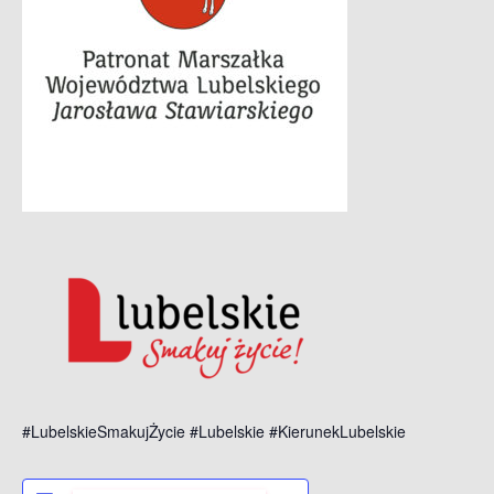
#LubelskieSmakujŻycie #Lubelskie #KierunekLubelskie