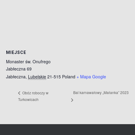
MIEJSCE
Monaster św. Onufrego
Jabłeczna 69
Jabłeczna
,
Lubelskie
21-515
Poland
+ Mapa Google
Bal karnawałowy „Małanka” 2023
Obóz roboczy w
Turkowicach