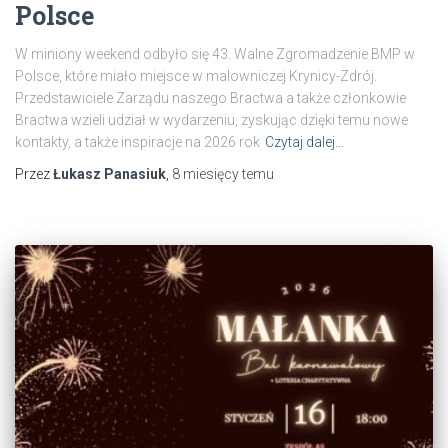
Polsce
W miniony weekend odbyło się 43. Walne Zgromadzenie BMP w
Polsce, które miało miejsce w malowniczej Krynicy-Zdrój.
Przedstawiciele Zarządu naszego Bractwa a także członkowie
Bractwa wzieli udział w wydarzeniu, zyskując dzięki temu nowe
kontakty, a także inspiracje na 2026 rok
Czytaj dalej…
Przez
Łukasz Panasiuk
,
8 miesięcy
temu