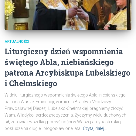
AKTUALNOŚCI
Liturgiczny dzień wspomnienia
świętego Abla, niebiańskiego
patrona Arcybiskupa Lubelskiego
i Chełmskiego
W dniu liturgicznego wspomnienia świętego Abla, niebiańskiego
patrona Waszej Eminencji, w imieniu Bractwa Młodzieży
Prawosławnej Diecezji Lubelsko-Chełmskiej, pragniemy złożyć
Wam, Władyko, serdeczne życzenia.​ Życzymy wielu duchowych
sił, zdrowia i wszelkiej pomyślności w Waszej arcypasterskiej
posłudze na długie i błogosławione lata.​
Czytaj dalej…