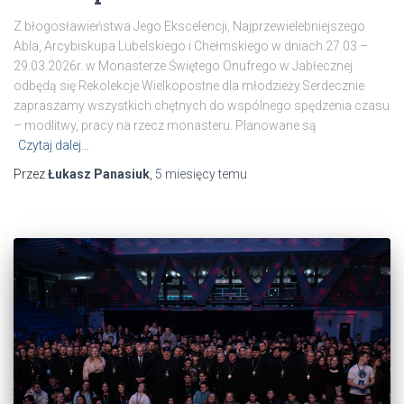
Z błogosławieństwa Jego Ekscelencji, Najprzewielebniejszego
Abla, Arcybiskupa Lubelskiego i Chełmskiego w dniach 27.03 –
29.03.2026r. w Monasterze Świętego Onufrego w Jabłecznej
odbędą się Rekolekcje Wielkopostne dla młodzieży.Serdecznie
zapraszamy wszystkich chętnych do wspólnego spędzenia czasu
– modlitwy, pracy na rzecz monasteru. Planowane są
Czytaj dalej…
Przez
Łukasz Panasiuk
,
5 miesięcy
temu