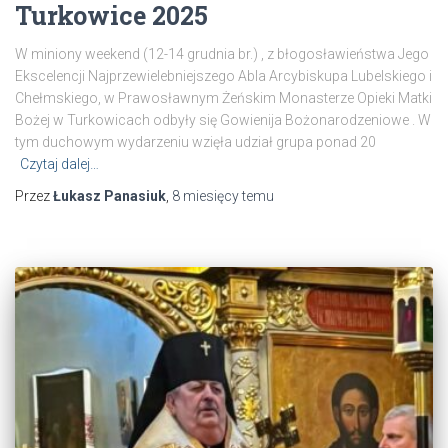
Turkowice 2025
W miniony weekend (12-14 grudnia br.) , z błogosławieństwa Jego
Ekscelencji Najprzewielebniejszego Abla Arcybiskupa Lubelskiego i
Chełmskiego, w Prawosławnym Żeńskim Monasterze Opieki Matki
Bożej w Turkowicach odbyły się Gowienija Bożonarodzeniowe . W
tym duchowym wydarzeniu wzięła udział grupa ponad 20
Czytaj dalej…
Przez
Łukasz Panasiuk
,
8 miesięcy
temu