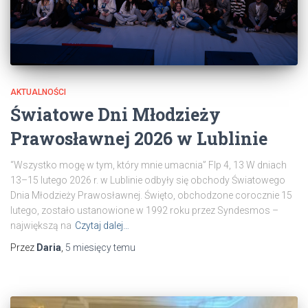
AKTUALNOŚCI
Światowe Dni Młodzieży
Prawosławnej 2026 w Lublinie
“Wszystko mogę w tym, który mnie umacnia” Flp 4, 13 W dniach
13–15 lutego 2026 r. w Lublinie odbyły się obchody Światowego
Dnia Młodzieży Prawosławnej. Święto, obchodzone corocznie 15
lutego, zostało ustanowione w 1992 roku przez Syndesmos –
największą na
Czytaj dalej…
Przez
Daria
,
5 miesięcy
temu