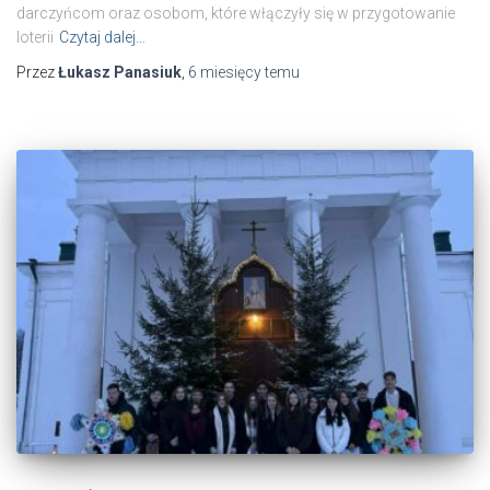
darczyńcom oraz osobom, które włączyły się w przygotowanie
loterii
Czytaj dalej…
Przez
Łukasz Panasiuk
,
6 miesięcy
temu