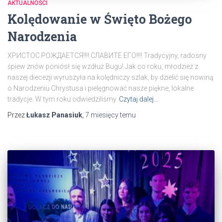
AKTUALNOŚCI
Kolędowanie w Święto Bożego
Narodzenia
ХРИСТОС РОЖДАЕТСЯ!!!! СЛАВИТЕ ЕГО!!!! Tradycyjny, radosny
śpiew znów poniósł się wzdłuż Bugu! Jak co roku, młodzież z
naszej diecezji wyruszyła na kolędniczy szlak, by dzielić się nowiną
o Narodzeniu Chrystusa i pielęgnować nasze piękne, lokalne
tradycje. W tym roku odwiedziliśmy
Czytaj dalej…
Przez
Łukasz Panasiuk
,
7 miesięcy
temu