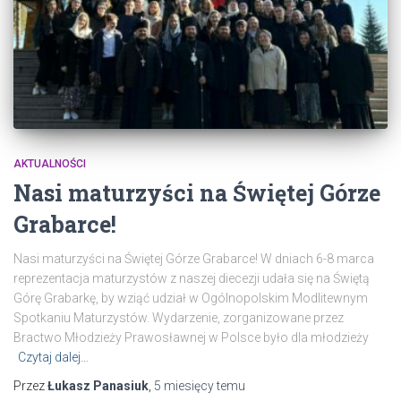
AKTUALNOŚCI
Nasi maturzyści na Świętej Górze
Grabarce!
Nasi maturzyści na Świętej Górze Grabarce! W dniach 6-8 marca
reprezentacja maturzystów z naszej diecezji udała się na Świętą
Górę Grabarkę, by wziąć udział w Ogólnopolskim Modlitewnym
Spotkaniu Maturzystów. Wydarzenie, zorganizowane przez
Bractwo Młodzieży Prawosławnej w Polsce było dla młodzieży
Czytaj dalej…
Przez
Łukasz Panasiuk
,
5 miesięcy
temu