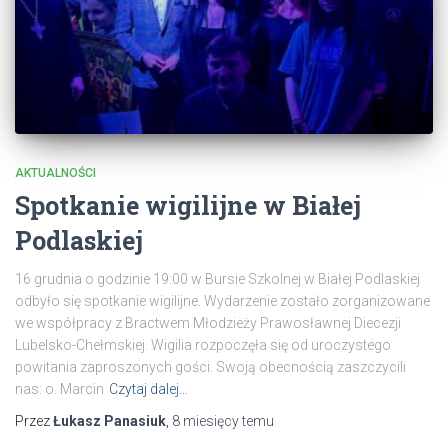
AKTUALNOŚCI
Spotkanie wigilijne w Białej
Podlaskiej
16 grudnia o godzinie 19:00 w Bursie Szkolnej w Białej Podlaskiej
odbyło się spotkanie wigilijne. Wydarzenie zostało zorganizowane
we współpracy z Bractwem Młodzieży Prawosławnej Diecezji
Lubelsko-Chełmskiej. Wigilia rozpoczęła się od uroczystego
powitania zaproszonych gości. Swoją obecnością zaszczycili
nas: o. Marcin
Czytaj dalej…
Przez
Łukasz Panasiuk
,
8 miesięcy
temu