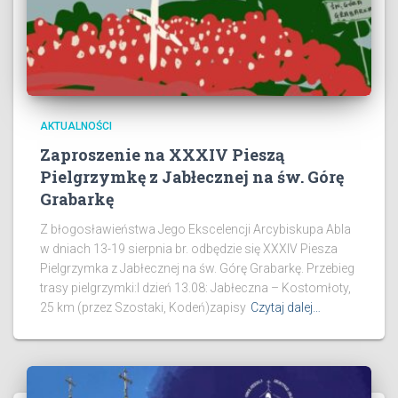
AKTUALNOŚCI
Zaproszenie na XXXIV Pieszą
Pielgrzymkę z Jabłecznej na św. Górę
Grabarkę
Z błogosławieństwa Jego Ekscelencji Arcybiskupa Abla
w dniach 13-19 sierpnia br. odbędzie się XXXIV Piesza
Pielgrzymka z Jabłecznej na św. Górę Grabarkę. Przebieg
trasy pielgrzymki:I dzień 13.08: Jabłeczna – Kostomłoty,
25 km (przez Szostaki, Kodeń)zapisy
Czytaj dalej…