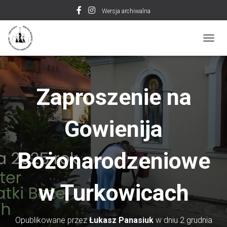
Wersja archiwalna
P
R
Z
E
Ł
Zaproszenie na
Ą
C
Z
Gowienija
N
A
W
Bożonarodzeniowe
I
G
A
C
w Turkowicach
J
Ę
Opublikowane przez
Łukasz Panasiuk
w dniu
2 grudnia