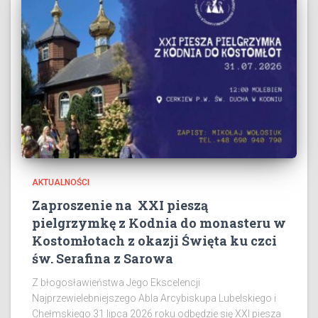
AKTUALNOŚCI
Zaproszenie na XXI pieszą
pielgrzymkę z Kodnia do monasteru w
Kostomłotach z okazji Święta ku czci
św. Serafina z Sarowa
Z błogosławieństwa Jego Ekscelencji
Najprzewielebniejszego Abla Arcybiskupa Lubelskiego i
Chełmskiego 31 lipca 2026 roku odbędzie się XXI piesza