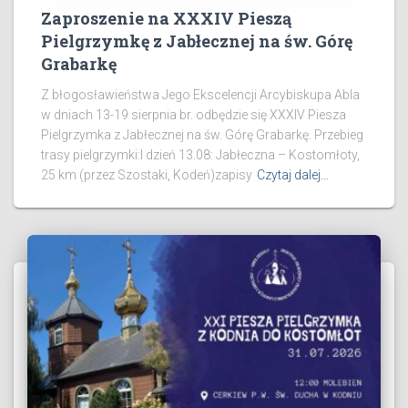
Zaproszenie na XXXIV Pieszą
Pielgrzymkę z Jabłecznej na św. Górę
Grabarkę
Z błogosławieństwa Jego Ekscelencji Arcybiskupa Abla
w dniach 13-19 sierpnia br. odbędzie się XXXIV Piesza
Pielgrzymka z Jabłecznej na św. Górę Grabarkę. Przebieg
trasy pielgrzymki:I dzień 13.08: Jabłeczna – Kostomłoty,
25 km (przez Szostaki, Kodeń)zapisy
Czytaj dalej…