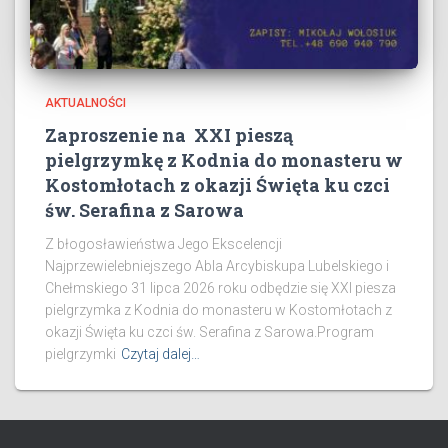
AKTUALNOŚCI
Zaproszenie na XXI pieszą
pielgrzymkę z Kodnia do monasteru w
Kostomłotach z okazji Święta ku czci
św. Serafina z Sarowa
Z błogosławieństwa Jego Ekscelencji
Najprzewielebniejszego Abla Arcybiskupa Lubelskiego i
Chełmskiego 31 lipca 2026 roku odbędzie się XXI piesza
pielgrzymka z Kodnia do monasteru w Kostomłotach z
okazji Święta ku czci św. Serafina z Sarowa.Program
pielgrzymki
Czytaj dalej…