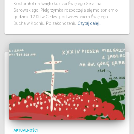
Kostomłot na święto ku czci Świętego Serafina
Sarowskiego. Pielgrzymka rozpoczęła się molebniem o
godzinie 12:00 w Cerkwi pod wezwaniem Świętego
Ducha w Kodniu. Po zakończeniu
Czytaj dalej…
AKTUALNOŚCI