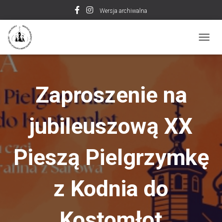
Wersja archiwalna
P
R
Z
E
Ł
Zaproszenie na
Ą
C
Z
jubileuszową XX
N
A
W
Pieszą Pielgrzymkę
I
G
A
C
z Kodnia do
J
Ę
Kostomłot