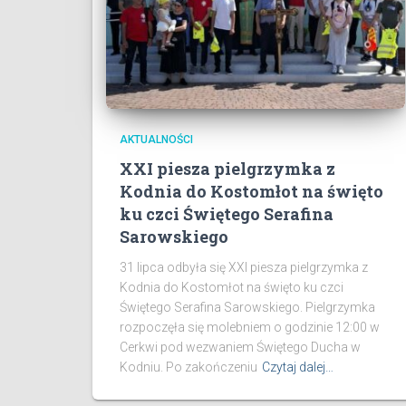
AKTUALNOŚCI
XXI piesza pielgrzymka z
Kodnia do Kostomłot na święto
ku czci Świętego Serafina
Sarowskiego
31 lipca odbyła się XXI piesza pielgrzymka z
Kodnia do Kostomłot na święto ku czci
Świętego Serafina Sarowskiego. Pielgrzymka
rozpoczęła się molebniem o godzinie 12:00 w
Cerkwi pod wezwaniem Świętego Ducha w
Kodniu. Po zakończeniu
Czytaj dalej…