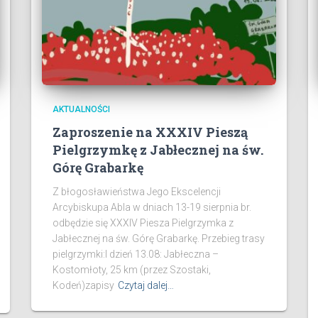
AKTUALNOŚCI
Zaproszenie na XXXIV Pieszą
Pielgrzymkę z Jabłecznej na św.
Górę Grabarkę
Z błogosławieństwa Jego Ekscelencji
Arcybiskupa Abla w dniach 13-19 sierpnia br.
odbędzie się XXXIV Piesza Pielgrzymka z
Jabłecznej na św. Górę Grabarkę. Przebieg trasy
pielgrzymki:I dzień 13.08: Jabłeczna –
Kostomłoty, 25 km (przez Szostaki,
Kodeń)zapisy
Czytaj dalej…