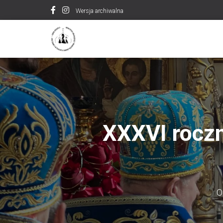
Wersja archiwalna
XXXVI roczn
O