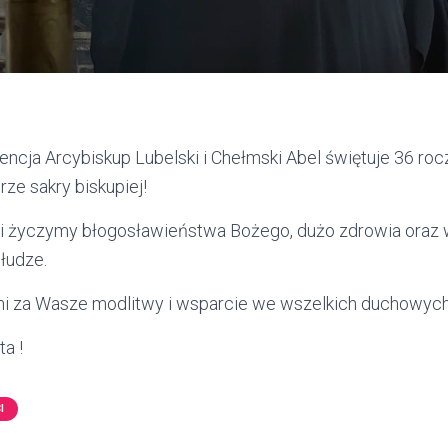
encja Arcybiskup Lubelski i Chełmski Abel świętuje 36 roc
ze sakry biskupiej!
zji życzymy błogosławieństwa Bożego, dużo zdrowia oraz w
łudze.
i za Wasze modlitwy i wsparcie we wszelkich duchowych 
ta !
I