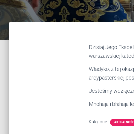
Dzisiaj Jego Ekscel
warszawskiej katedr
Władyko, z tej oka
arcypasterskiej pos
Jesteśmy wdzięczn
Mnohaja i błahaja le
Kategorie:
AKTUALNOŚC