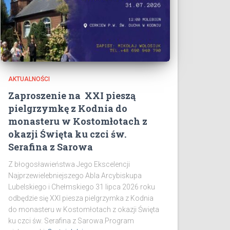
AKTUALNOŚCI
Zaproszenie na XXI pieszą
pielgrzymkę z Kodnia do
monasteru w Kostomłotach z
okazji Święta ku czci św.
Serafina z Sarowa
Z błogosławieństwa Jego Ekscelencji
Najprzewielebniejszego Abla Arcybiskupa
Lubelskiego i Chełmskiego 31 lipca 2026 roku
odbędzie się XXI piesza pielgrzymka z Kodnia
do monasteru w Kostomłotach z okazji Święta
ku czci św. Serafina z Sarowa.Program