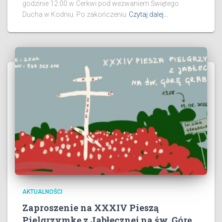
godzinie 12:00 w Cerkwi pod wezwaniem Świętego
Ducha w Kodniu. Po zakończeniu
Czytaj dalej…
AKTUALNOŚCI
Zaproszenie na XXXIV Pieszą
Pielgrzymkę z Jabłecznej na św. Górę