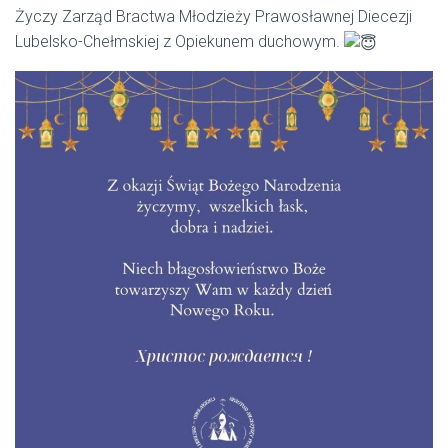
Życzy Zarząd Bractwa Młodzieży Prawosławnej Diecezji
Lubelsko-Chełmskiej z Opiekunem duchowym.