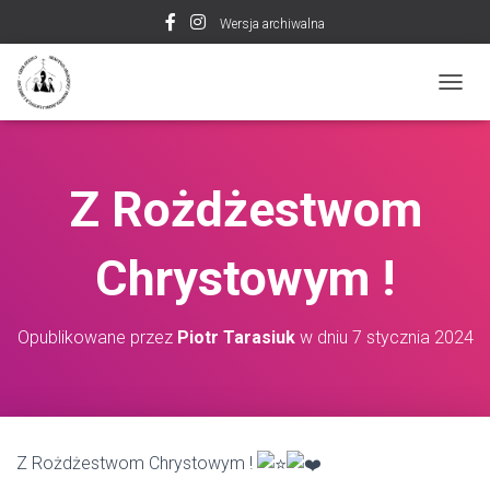
Wersja archiwalna
P
R
Z
E
Ł
Z Rożdżestwom
Ą
C
Z
Chrystowym !
N
A
W
I
Opublikowane przez
Piotr Tarasiuk
w dniu
7 stycznia 2024
G
A
C
J
Ę
Z Rożdżestwom Chrystowym !