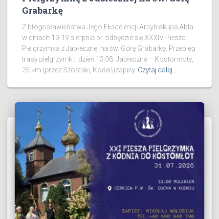
Grabarkę
Z błogosławieństwa Jego Ekscelencji Arcybiskupa Abla
w dniach 13-19 sierpnia br. odbędzie się XXXIV Piesza
Pielgrzymka z Jabłecznej na św. Górę Grabarkę. Przebieg
trasy pielgrzymki:I dzień 13.08: Jabłeczna – Kostomłoty,
25 km (przez Szostaki, Kodeń)zapisy
Czytaj dalej…