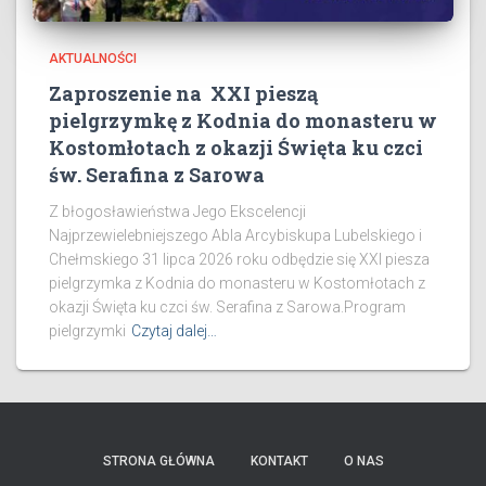
AKTUALNOŚCI
Zaproszenie na XXI pieszą
pielgrzymkę z Kodnia do monasteru w
Kostomłotach z okazji Święta ku czci
św. Serafina z Sarowa
Z błogosławieństwa Jego Ekscelencji
Najprzewielebniejszego Abla Arcybiskupa Lubelskiego i
Chełmskiego 31 lipca 2026 roku odbędzie się XXI piesza
pielgrzymka z Kodnia do monasteru w Kostomłotach z
okazji Święta ku czci św. Serafina z Sarowa.Program
pielgrzymki
Czytaj dalej…
STRONA GŁÓWNA
KONTAKT
O NAS